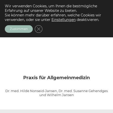
Wir verwenden Cookies, um Ihnen die bestmögliche
Erfahrung auf unserer Website zu bieten.
Sie können mehr darüber erfahren, welche Cookies wir
verwenden, oder sie unter
Einstellungen
deaktivieren.
GDPR Cookie-Banner schließen
Zustimmen
Praxis für Allgemeinmedizin
Dr. med. Hilde Nonseid-Jansen, Dr. med. Susanne Gehendges
und Wilhelm Jansen